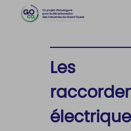
Accèder directement au contenu
Les
raccorde
électriqu