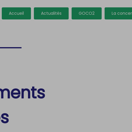
Accueil
Actualités
GOCO2
La concer
ments
es